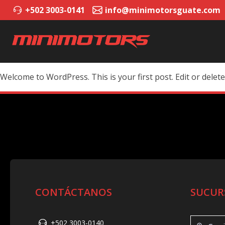
+502 3003-0141
info@minimotorsguate.com
Welcome to WordPress. This is your first post. Edit or delete 
CONTÁCTANOS
SUCUR
+502 3003-0140