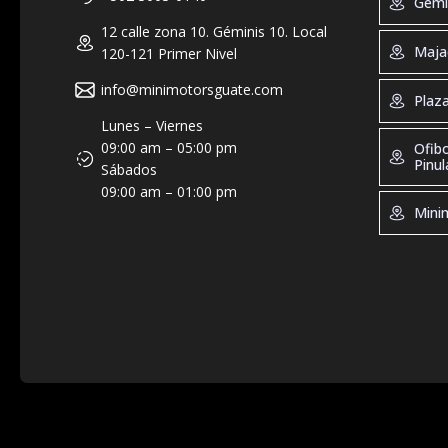
Gemi
12 calle zona 10. Géminis 10. Local
Geminis 
Maja
120-121 Primer Nivel
Tel: +50
Horario d
info@minimotorsguate.com
Majadas
Plaz
19:00, Sá
Tel: +50
Lunes – Viernes
Direccion
Horario 
Plaza Ma
09:00 am – 05:00 pm
Ofib
Guatemal
de 10:00 
Tel: +50
Pinul
Sábados
10:00 - 2
Horario 
09:00 am – 01:00 pm
Dirección
Ofibodeg
9:00 – 2
Minim
Guatemal
Tel: +50
Direcció
Horario d
zona 10. 
Minimoto
8:00 - 17
Tel: +50
Dirección
Horario 
Residenci
De 9:00 -
Bodega 1
Dirección
Ramblas,
kilómetro
Tecla, El