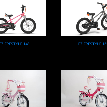
EZ FRESTYLE 14”
EZ FRESTYLE 16
Q
1,575.00
Q
1,649.95