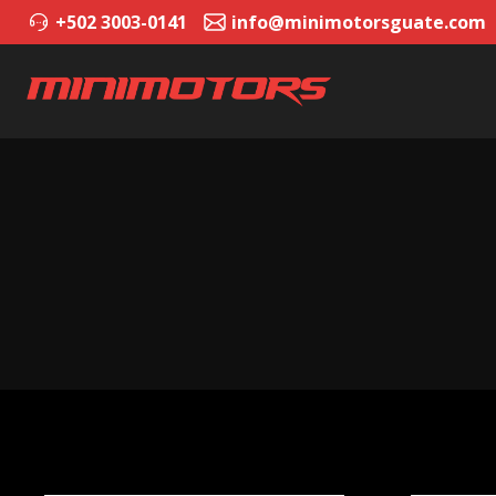
+502 3003-0141
info@minimotorsguate.com