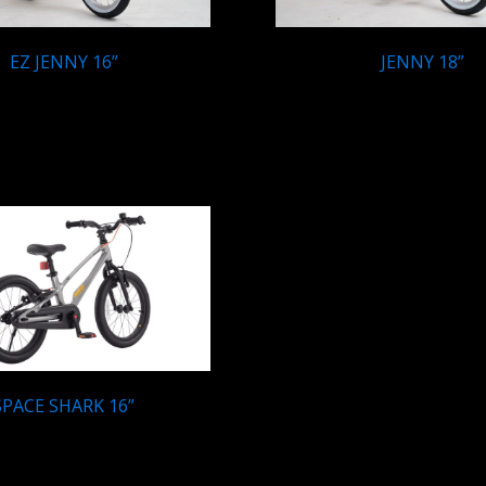
EZ JENNY 16”
JENNY 18”
Q
1,795.00
Q
1,899.95
SPACE SHARK 16”