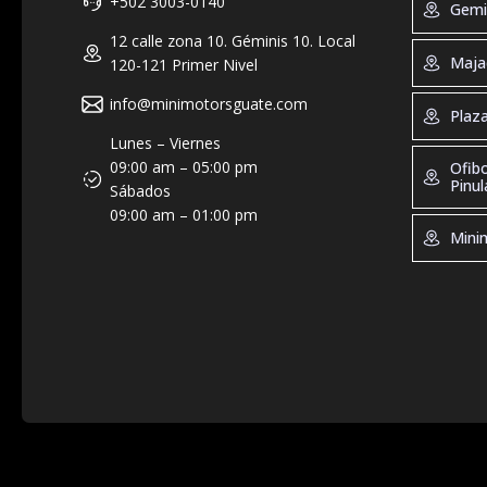
+502 3003-0140
Gemi
12 calle zona 10. Géminis 10. Local
Geminis 
Maja
120-121 Primer Nivel
Tel: +50
Horario d
info@minimotorsguate.com
Majadas
Plaz
19:00, Sá
Tel: +50
Lunes – Viernes
Direccion
Horario 
Plaza Ma
09:00 am – 05:00 pm
Ofib
Guatemal
de 10:00 
Tel: +50
Pinul
Sábados
10:00 - 2
Horario 
09:00 am – 01:00 pm
Dirección
Ofibodeg
9:00 – 2
Minim
Guatemal
Tel: +50
Direcció
Horario d
zona 10. 
Minimoto
8:00 - 17
Tel: +50
Dirección
Horario 
Residenci
De 9:00 -
Bodega 1
Dirección
Ramblas,
kilómetro
Tecla, El