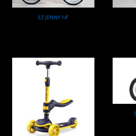
EZ JENNY 14”
Q
1,695.00