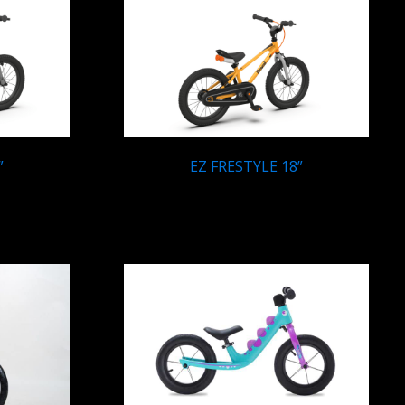
”
EZ FRESTYLE 18”
Q
1,849.95