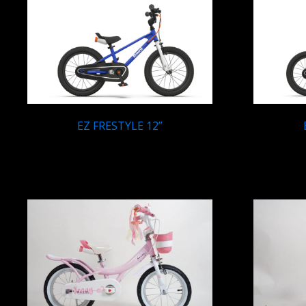
EZ FRESTYLE 12”
Q
1,490.00