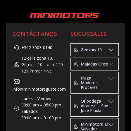
CONTÁCTANOS
SUCURSALES
+502 3003-0140
Geminis 10
12 calle zona 10.
Geminis 10
Majadas Once
Géminis 10. Local 120-
Tel: +502 3025-2892
121 Primer Nivel
Horario de Atención:
Majadas Once
Plaza
Lun-Vns de 9:00 –
Tel: +502 3003-0642
Maderos
19:00, Sábados de
Proceres
Horario de Atención:
info@minimotorsguate.com
9:00 – 15:00
Domingo-Jueves de
Plaza Maderos
Lunes – Viernes
Direccion: 12 Calle 1-
10:00 - 20:00, Viernes
Ofibodega
Proceres
09:00 am – 05:00 pm
25, Cdad. de
Altanez San
y Sábado de 10:00 -
Jose Pinula
Tel: +502 2253-0210
Sábados
Guatemala Geminis
21:00
Horario de Atención:
09:00 am – 01:00 pm
10. Local 120-121
Dirección: 27 Av. 6-40,
Ofibodega Altanez
Lunes - Sábado 9:00 –
Minimotors El
Cdad. de Guatemala
San Jose Pinula
Salvador
20:00, Domingos 9:00