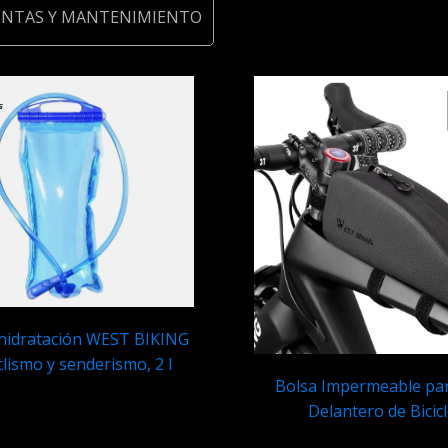
ENTAS Y MANTENIMIENTO
 hidratación WEST BIKING
clismo y senderismo, 2 l
Bolsa Impermeable pa
Q
69.95
Delantero de Bicic
Q
69.95