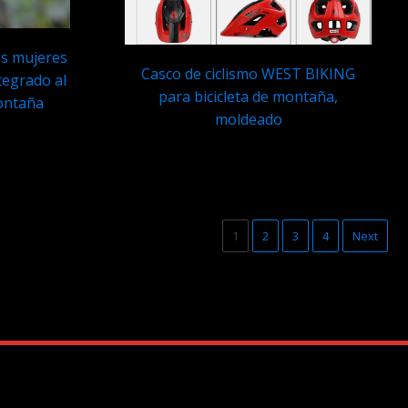
es mujeres
Casco de ciclismo WEST BIKING
tegrado al
para bicicleta de montaña,
montaña
moldeado
Q
389.95
1
2
3
4
Next