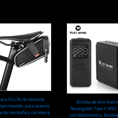
ara SILLÍN de bicicleta,
Bomba de Aire Autom
impermeable, para asiento
Recargable Tipo-C WES
ta de montaña y carretera,
con Manómetro, Bomba E