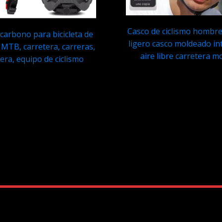
Casco de ciclismo hombr
carbono para bicicleta de
ligero casco moldeado in
MTB, carretera, carreras,
aire libre carretera 
era, equipo de ciclismo
Q
369.95
Q
319.95