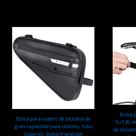
Bolsa p
Bolsa para cuadro de bicicleta de
1L/1,8l, 
gran capacidad para ciclismo, tubo
de bicicle
superior, bolsa triangular