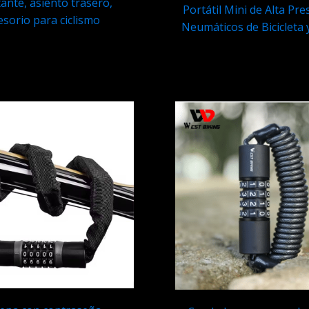
tante, asiento trasero,
Portátil Mini de Alta Pr
esorio para ciclismo
Neumáticos de Bicicleta 
Q
125.95
Q
599.95