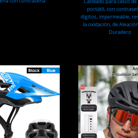
ena con contraseña
Candado para casco de b
portátil, con contrase
Q
149.95
dígitos, impermeable, re
la oxidación, de Aleación
Duradero
Q
69.95