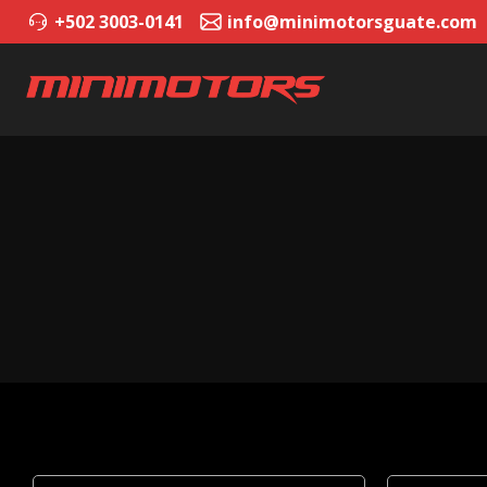
+502 3003-0141
info@minimotorsguate.com