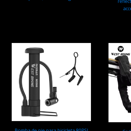
reflec
acc
Q
149.95
Bomba de pie para bicicleta 80PSI