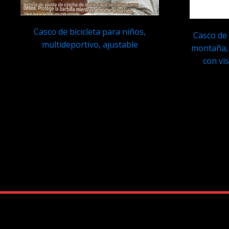
Casco de bicicleta para niños,
Casco de 
multideportivo, ajustable
montaña, 
con vis
Q
229.95