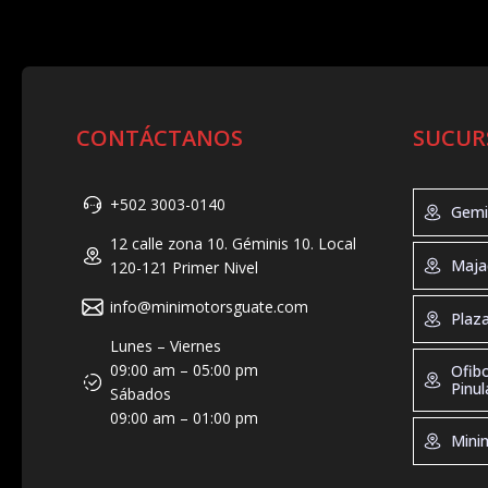
CONTÁCTANOS
SUCUR
+502 3003-0140
Gemi
12 calle zona 10. Géminis 10. Local
Geminis 
Maja
120-121 Primer Nivel
Tel: +50
Horario d
info@minimotorsguate.com
Majadas
Plaz
19:00, Sá
Tel: +50
Lunes – Viernes
Direccion
Horario 
Plaza Ma
09:00 am – 05:00 pm
Ofib
Guatemal
de 10:00 
Tel: +50
Pinul
Sábados
10:00 - 2
Horario 
09:00 am – 01:00 pm
Dirección
Ofibodeg
9:00 – 2
Minim
Guatemal
Tel: +50
Direcció
Horario d
zona 10. 
Minimoto