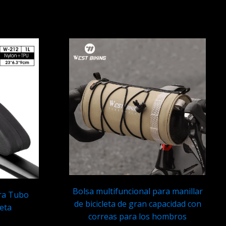
Bolsa multifuncional para manillar
ra Tubo
de bicicleta de gran capacidad con
leta
correas para los hombros