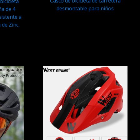
Casco de bicicleta de carretera
icicleta
desmontable para niños
ña de 4
sistente a
Q
499.95
 de Zinc,