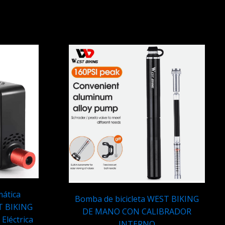
Q
189.95
ática
Bomba de bicicleta WEST BIKING
T BIKING
DE MANO CON CALIBRADOR
léctrica
INTERNO