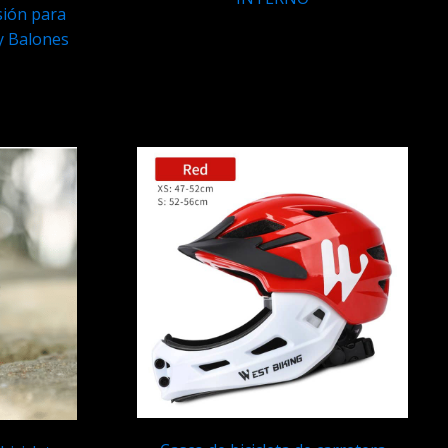
esión para
Q
199.95
y Balones