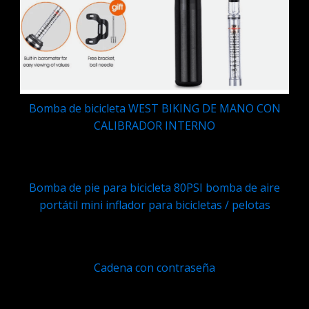
Bomba de bicicleta WEST BIKING DE MANO CON
CALIBRADOR INTERNO
Q
199.95
Bomba de pie para bicicleta 80PSI bomba de aire
portátil mini inflador para bicicletas / pelotas
Q
69.95
Cadena con contraseña
Q
149.95