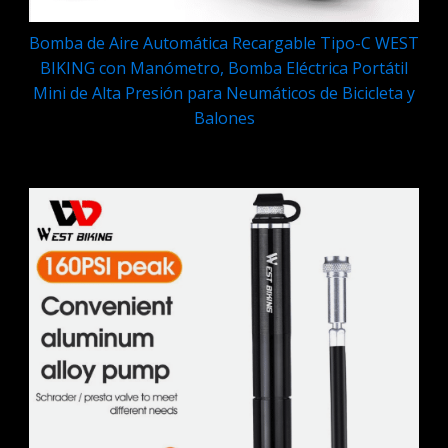
Bomba de Aire Automática Recargable Tipo-C WEST
BIKING con Manómetro, Bomba Eléctrica Portátil
Mini de Alta Presión para Neumáticos de Bicicleta y
Balones
Q
599.95