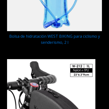
Bolsa de hidratación WEST BIKING para ciclismo y
senderismo, 2 l
Q
69.95