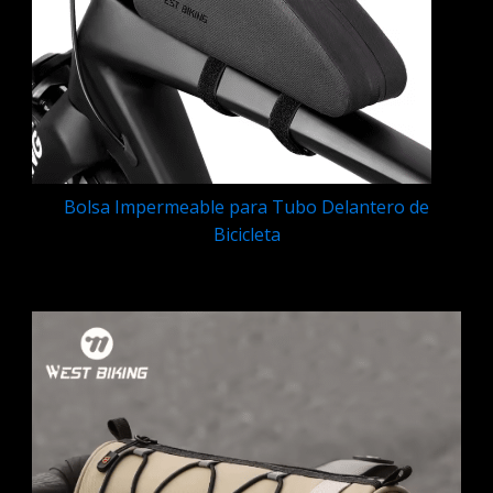
Bolsa Impermeable para Tubo Delantero de
Bicicleta
Q
69.95