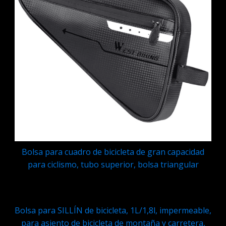
Bolsa para cuadro de bicicleta de gran capacidad
para ciclismo, tubo superior, bolsa triangular
Q
149.95
Bolsa para SILLÍN de bicicleta, 1L/1,8l, impermeable,
para asiento de bicicleta de montaña y carretera,