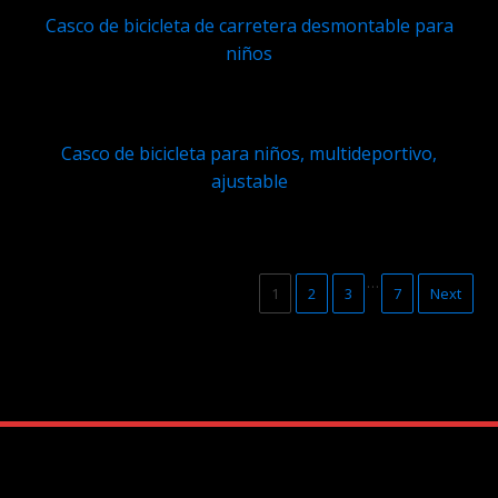
Casco de bicicleta de carretera desmontable para
niños
Q
499.95
Casco de bicicleta para niños, multideportivo,
ajustable
Q
229.95
…
1
2
3
7
Next