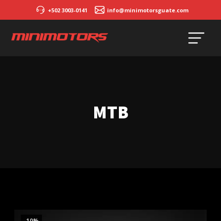
+502 3003-0141
info@minimotorsguate.com
MTB
-10%