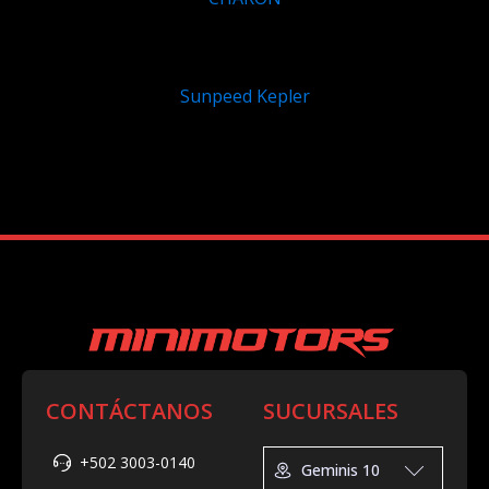
Q
9,450.00
Sunpeed Kepler
Q
8,100.00
CONTÁCTANOS
SUCURSALES
+502 3003-0140
Geminis 10