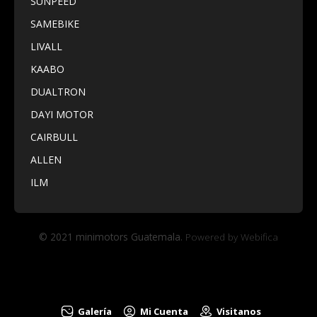
SUNPEED
Ramblas, Carretera
SAMEBIKE
Panamericana,
kilómetro 10 Ciudad
LIVALL
Merliot, Santa Tecla,
KAABO
El Salvador. Local 144
DUALTRON
DAYI MOTOR
CAIRBULL
ALLEN
ILM
© 2021 minimotors Guatemala.
Powered by Webifica
Galería
Mi Cuenta
Visitanos