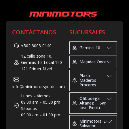
CONTÁCTANOS
SUCURSALES
+502 3003-0140
Geminis 10
12 calle zona 10.
Geminis 10
Majadas Once
Géminis 10. Local 120-
Tel: +502 3025-2892
121 Primer Nivel
Horario de Atención:
Majadas Once
Plaza
Lun-Vns de 9:00 –
Tel: +502 3003-0642
Maderos
19:00, Sábados de
Proceres
Horario de Atención:
info@minimotorsguate.com
9:00 – 15:00
Domingo-Jueves de
Plaza Maderos
Lunes – Viernes
Direccion: 12 Calle 1-
10:00 - 20:00, Viernes
Ofibodega
Proceres
09:00 am – 05:00 pm
25, Cdad. de
Altanez San
y Sábado de 10:00 -
Jose Pinula
Tel: +502 2253-0210
Sábados
Guatemala Geminis
21:00
Horario de Atención:
09:00 am – 01:00 pm
10. Local 120-121
Dirección: 27 Av. 6-40,
Ofibodega Altanez
Lunes - Sábado 9:00 –
Minimotors El
Cdad. de Guatemala
San Jose Pinula
Salvador
20:00, Domingos 9:00