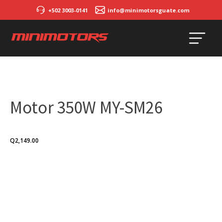
+502 3003-0141
info@minimotorsguate.com
Motor 350W MY-SM26
Q
2,149.00