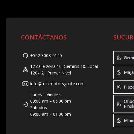
CONTÁCTANOS
SUCUR
+502 3003-0140
Gemi
12 calle zona 10. Géminis 10. Local
Geminis 
Maja
120-121 Primer Nivel
Tel: +50
Horario d
info@minimotorsguate.com
Majadas
Plaz
19:00, Sá
Tel: +50
Lunes – Viernes
Direccion
Horario 
Plaza Ma
09:00 am – 05:00 pm
Ofib
Guatemal
de 10:00 
Tel: +50
Pinul
Sábados
10:00 - 2
Horario 
09:00 am – 01:00 pm
Dirección
Ofibodeg
9:00 – 2
Minim
Guatemal
Tel: +50
Direcció
Horario d
zona 10. 
Minimoto