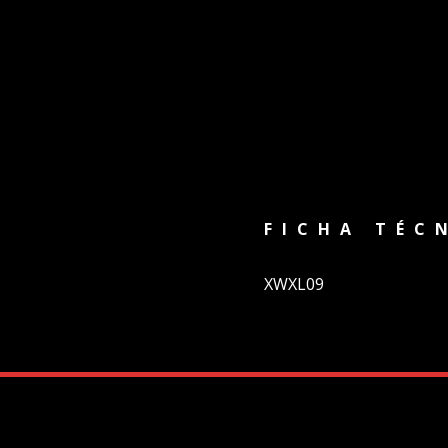
FICHA TÉC
XWXL09