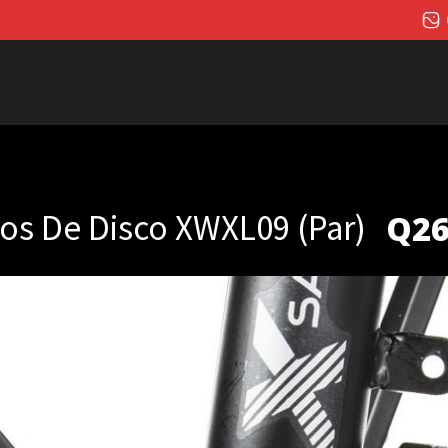
os De Disco XWXL09 (par)
Q
26