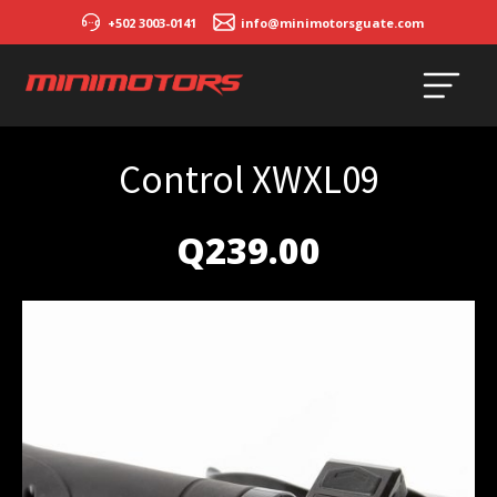
+502 3003-0141
info@minimotorsguate.com
Control XWXL09
Q
239.00