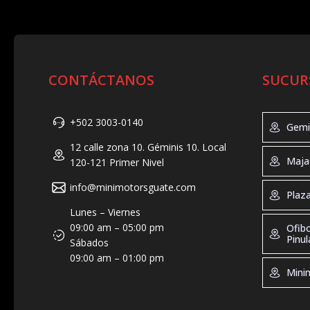
CONTÁCTANOS
SUCUR
+502 3003-0140
Gemi
12 calle zona 10. Géminis 10. Local
Geminis 
Maja
120-121 Primer Nivel
Tel: +50
Horario d
info@minimotorsguate.com
Majadas
Plaz
19:00, Sá
Tel: +50
Lunes – Viernes
Direccion
Horario 
Plaza Ma
09:00 am – 05:00 pm
Ofib
Guatemal
de 10:00 
Tel: +50
Pinul
Sábados
10:00 - 2
Horario 
09:00 am – 01:00 pm
Dirección
Ofibodeg
9:00 – 2
Minim
Guatemal
Tel: +50
Direcció
Horario d
zona 10. 
Minimoto