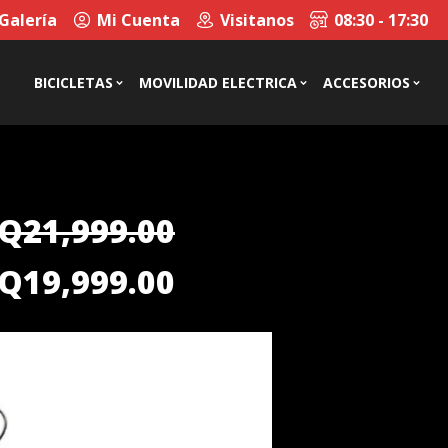
Galería
Mi Cuenta
Visitanos
08:30 - 17:30
BICICLETAS
MOVILIDAD ELECTRICA
ACCESORIOS
Q
21,999.00
Original
Current
Q
19,999.00
price
price
was:
is:
Q21,999.00.
Q19,999.00.