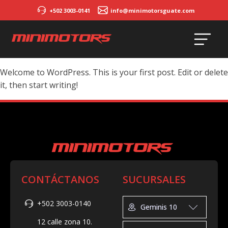
+502 3003-0141
info@minimotorsguate.com
Welcome to WordPress. This is your first post. Edit or delete
it, then start writing!
CONTÁCTANOS
SUCURSALES
+502 3003-0140
Geminis 10
12 calle zona 10.
Geminis 10